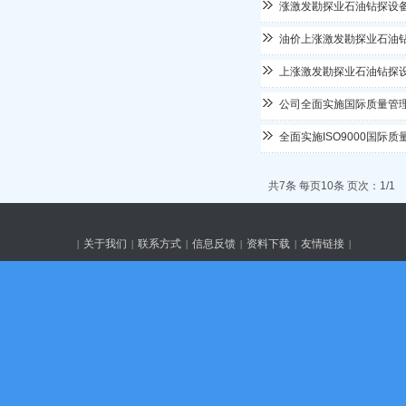
涨激发勘探业石油钻探设
油价上涨激发勘探业石油
上涨激发勘探业石油钻探
公司全面实施国际质量管
全面实施ISO9000国际
共7条 每页10条 页次：1/1
关于我们
联系方式
信息反馈
资料下载
友情链接
|
|
|
|
|
|